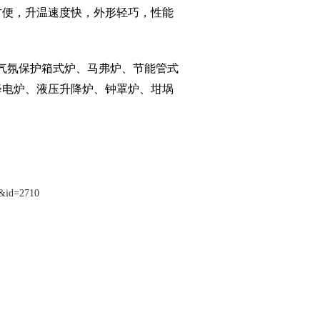
方便，升温速度快，外形轻巧，性能
气氛保护箱式炉、马弗炉、节能管式
降电炉、液压升降炉、钟罩炉、坩埚
7&id=2710