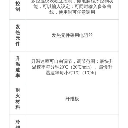
多控温仪表独立控制，微电脑程序控制功
控
能，可以输入设定：可同时输入多条曲
制
线，使用时可任意调用
发
热
发热元件采用电阻丝
元
件
升
升温速率可自由调节，调节范围：最快升
温
温速率每分钟20℃（20℃/min）、最慢升
速
温速率每小时1℃（1℃/h）
率
耐
火
纤维板
材
料
冷
却