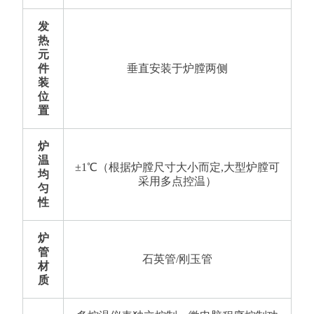
发
热
元
件
垂直安装于炉膛两侧
装
位
置
炉
温
±1℃（根据炉膛尺寸大小而定,大型炉膛可
均
采用多点控温）
匀
性
炉
管
石英管/刚玉管
材
质