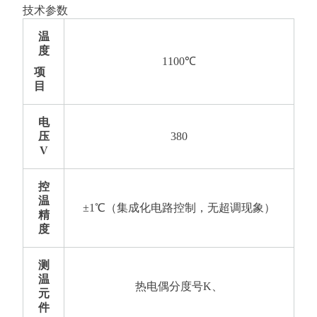
技术参数
温
度
1100℃
项
目
电
压
380
V
控
温
±1℃（集成化电路控制，无超调现象）
精
度
测
温
热电偶分度号K、
元
件