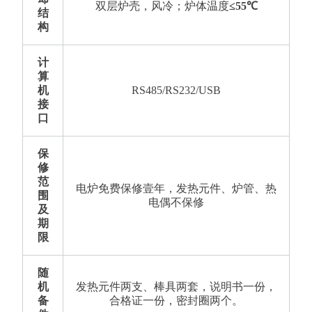
双层炉壳，风冷；炉体温度
≤
55℃
结
构
计
算
机
RS485/RS232/USB
接
口
保
修
范
电炉免费保修壹年，发热元件、炉管、热
围
电偶不保修
及
期
限
随
机
发热元件两支、棒具两套，说明书一份，
备
合格证一份，密封圈两个。