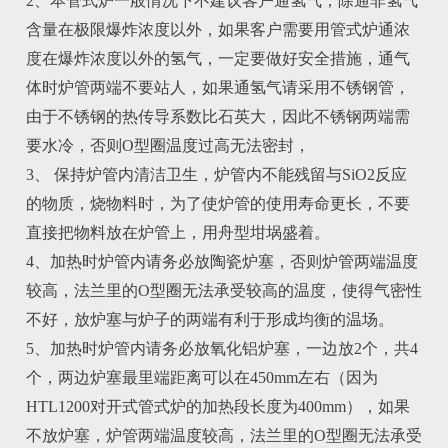
2、本管式炉一般情况下不建议客户通氢气，除通非氢气
含量在极限爆炸浓度以外，如果客户需要用管式炉通浓
度在爆炸浓度以外的氢气，一定要做好安全措施，通气
体时炉管两端不要站人，如果通氢气请采用不锈钢管，
由于不锈钢的热传导系数比石英大，因此不锈钢两端需
要水冷，否则O型圈温度过高无法密封，
3、 保持炉管内清洁卫生，炉管内不能残留与SiO2反应
的物质，烧物料时，为了使炉管的使用寿命更长，不要
直接把物料放在炉管上，用舟型坩埚盛着。
4、加热时炉管内请务必放陶瓷炉塞，否则炉管两端温度
较高，法兰里的O型圈无法承受较高的温度，使得气密性
不好，放炉塞与炉子的两端有利于形成均衡的温场。
5、加热时炉管内请务必放氧化铝炉塞，一边放2个，共4
个，两边炉塞最里端距离可以在450mm左右（因为
HTL1200对开式管式炉的加热段长度为400mm），如果
不放炉塞，炉管两端温度较高，法兰里的O型圈无法承受